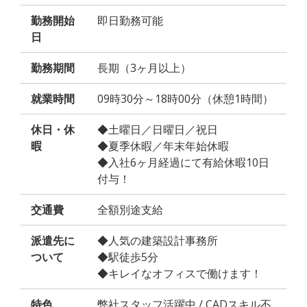
勤務開始
即日勤務可能
日
勤務期間
長期（3ヶ月以上）
就業時間
09時30分～18時00分（休憩1時間）
休日・休
◆土曜日／日曜日／祝日
暇
◆夏季休暇／年末年始休暇
◆入社6ヶ月経過にて有給休暇10日
付与！
交通費
全額別途支給
派遣先に
◆人気の建築設計事務所
ついて
◆駅徒歩5分
◆キレイなオフィスで働けます！
特色
弊社スタッフ活躍中 / CADスキル不