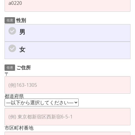
性別
任意
男
女
ご住所
任意
〒
都道府県
市区町村番地