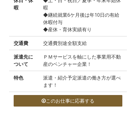
休日・休
◆土・日・祝日／夏季・年末年始休
暇
暇
◆継続就業6ケ月後は年10日の有給
休暇付与
◆産休・育休実績有り
交通費
交通費別途全額支給
派遣先に
ＰＭサービスを軸にした事業用不動
ついて
産のベンチャー企業！
特色
派遣・紹介予定派遣の働き方が選べ
ます！
このお仕事に応募する