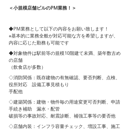
＜小規模店舗ビルのPM業務！＞
◆PM業務として以下の内容をお願い致します！
※基本的に業務全般が対応可能な方を希望しますが、
内容に応じた勤務も可能です
◆対象物件は駅前等の規模10階建て未満、築年数古め
の店舗
（飲食店が多数）
◇消防関係：既存建物の有無確認、要否判断、点検、
役所対応 設備工事見積もり
手配他
◇建築関係：建物・物件毎の用途変更可否判断、申請
手続き補助 漏水・配管
破損等の事故対応、耐震診断、補強工事等の要否他
◇店舗内装：インフラ容量チェック、増設工事、施工