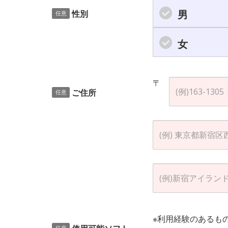
男
性別
任意
女
〒
ご住所
任意
※利用経験のあるも