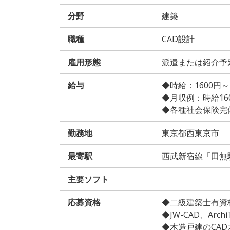
分野
建築
職種
CAD設計
雇用形態
派遣または紹介予
給与
◆時給：1600円
◆月収例：時給1600
◆各種社会保険完
勤務地
東京都西東京市
最寄駅
西武新宿線「田無
主要ソフト
応募資格
◆二級建築士有資
◆JW-CAD、Arc
◆木造戸建のCA