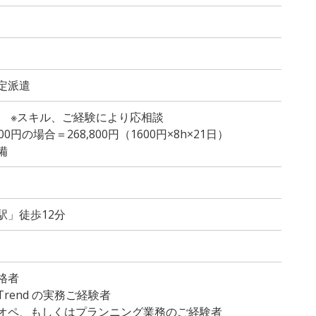
定派遣
～ ※スキル、ご経験により応相談
円の場合＝268,800円（1600円×8h×21日）
備
駅」徒歩12分
格者
hiTrend の実務ご経験者
Dオペ、もしくはプランニング業務のご経験者