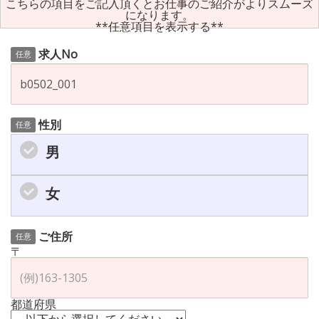
こちらの項目をご記入頂くとお仕事のご紹介がよりスムーズ
になります。
**任意項目を表示する**
求人No
任意
性別
任意
男
女
ご住所
任意
〒
都道府県