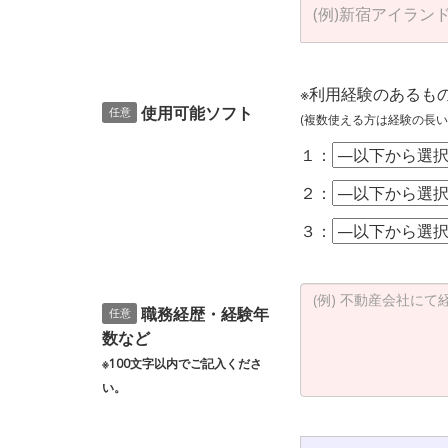
※利用経験のあるも
使用可能ソフト
任意
(複数使える方は経験の長い
１：
２：
３：
職務経歴・経験年
任意
数など
※100文字以内でご記入くださ
い。