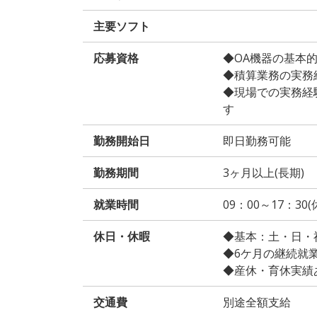
主要ソフト
応募資格
◆OA機器の基本
◆積算業務の実務
◆現場での実務経
す
勤務開始日
即日勤務可能
勤務期間
3ヶ月以上(長期)
就業時間
09：00～17：30(
休日・休暇
◆基本：土・日・
◆6ケ月の継続就
◆産休・育休実績
交通費
別途全額支給