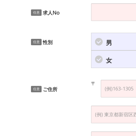
求人No
任意
男
性別
任意
女
〒
ご住所
任意