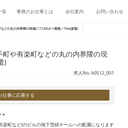
一覧
事務のお仕事とは
会社案内
お問い合わせ
どの丸の内界隈の現場にてCADオペ業務／Tfas(派遣)
手町や有楽町などの丸の内界隈の現
遣)
求人No. b0512_001
お仕事に応募する
ー＞
有楽町など)のビルの地下営繕チームへの配属になります