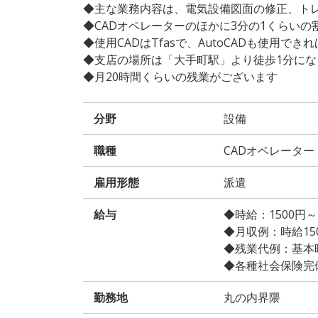
◆主な業務内容は、電気設備図面の修正、ト
◆CADオペレーターのほかに3分の1くらい
◆使用CADはTfasで、AutoCADも使用でき
◆支店の場所は「大手町駅」より徒歩1分にな
◆月20時間くらいの残業がございます
分野
設備
職種
CADオペレーター
雇用形態
派遣
給与
◆時給：1500円
◆月収例：時給1500
◆残業代例：基本時給
◆各種社会保険完
勤務地
丸の内界隈