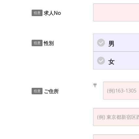
求人No
任意
男
性別
任意
女
〒
ご住所
任意