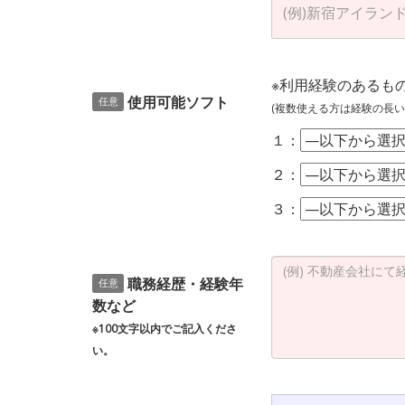
※利用経験のあるも
使用可能ソフト
任意
(複数使える方は経験の長い
１：
２：
３：
職務経歴・経験年
任意
数など
※100文字以内でご記入くださ
い。