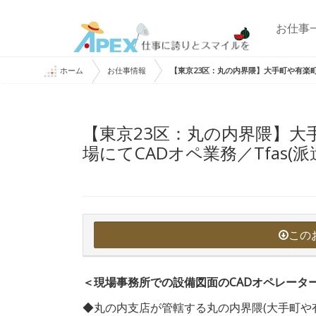
お仕事
ホーム
お仕事情報
【東京23区：丸の内界隈】大手町や有楽町な
【東京23区：丸の内界隈】大
場にてCADオペ業務／Tfas(派
この
＜現場事務所での設備図面のCADオペレータ
◆丸の内支店が管轄する丸の内界隈(大手町や