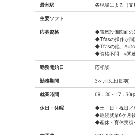
最寄駅
各現場による（支
主要ソフト
応募資格
◆電気設備図面の
◆Tfasの操作が
◆Tfasの他、Au
◆資格不問 ※関
勤務開始日
応相談
勤務期間
3ヶ月以上(長期)
就業時間
08：30～17：3
休日・休暇
◆土・日・祝日／
◆継続就業6ケ月
◆産休・育休実績