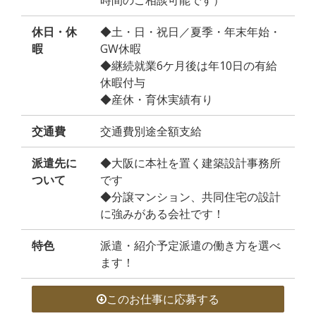
時間のご相談可能です）
休日・休
◆土・日・祝日／夏季・年末年始・
暇
GW休暇
◆継続就業6ケ月後は年10日の有給
休暇付与
◆産休・育休実績有り
交通費
交通費別途全額支給
派遣先に
◆大阪に本社を置く建築設計事務所
ついて
です
◆分譲マンション、共同住宅の設計
に強みがある会社です！
特色
派遣・紹介予定派遣の働き方を選べ
ます！
このお仕事に応募する