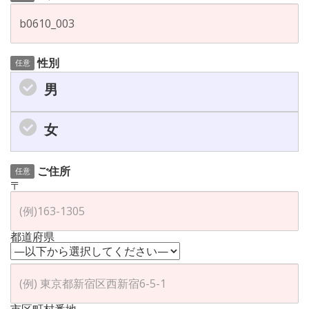
性別
任意
男
女
ご住所
任意
〒
都道府県