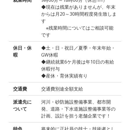
就業時間
9時00分～18時00分（休憩1H）
◆現在は残業がありませんが、年末
からは月20～30時間程度発生致しま
す
※残業時間についてはご相談可能
です
休日・休
◆土・日・祝日／夏季・年末年始・
暇
GW休暇
◆継続就業6ケ月後は年10日の有給
休暇付与
◆産休・育休実績有り
交通費
交通費別途全額支給
派遣先に
河川・砂防施設整備事業、都市開
ついて
発、道路・下水道施設整備事業等の
計画、設計を担う老舗企業です！
特色
将来的に正社員の技士・技術者とし