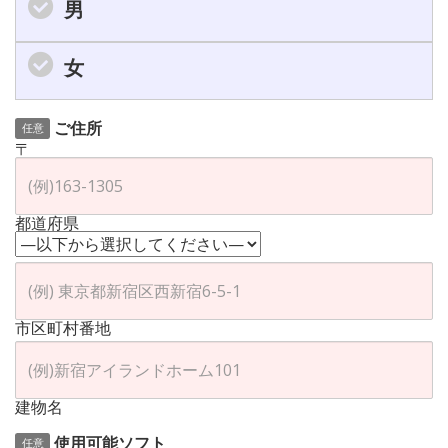
男
女
ご住所
任意
〒
都道府県
市区町村番地
建物名
使用可能ソフト
任意