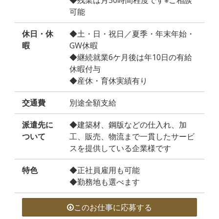
◆残業は月30時間程度です※ご相談
可能
休日・休
◆土・日・祝日／夏季・年末年始・
暇
GW休暇
◆継続就業6ケ月後は年10日の有給
休暇付与
◆産休・育休実績有り
交通費
別途全額支給
派遣先に
◆建築材、鋼版などの仕入れ、加
ついて
工、販売、物流まで一貫したサービ
スを提供している企業様です
特色
◆正社員雇用も可能
◆勤務地も選べます
このお仕事に応募する