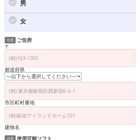
男
女
ご住所
任意
〒
都道府県
市区町村番地
建物名
使用可能ソフト
任意