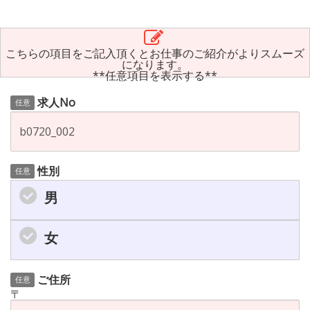
こちらの項目をご記入頂くとお仕事のご紹介がよりスムーズ
になります。
**任意項目を表示する**
求人No
任意
性別
任意
男
女
ご住所
任意
〒