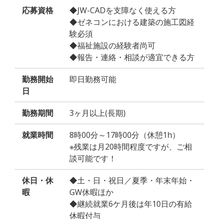
応募資格
◆JW-CADを支障なく使える方
◆ゼネコンにおける建築の施工図経
験必須
◆福祉施設の経験者尚可
◆報告・連絡・相談が適宜できる方
勤務開始
即日勤務可能
日
勤務期間
3ヶ月以上(長期)
就業時間
8時00分～17時00分（休憩1h）
※残業は月20時間程度ですが、ご相
談可能です！
休日・休
◆土・日・祝日／夏季・年末年始・
暇
GW休暇ほか
◆継続就業6ケ月後は年10日の有給
休暇付与