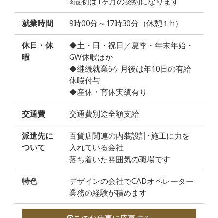
※最初は1ヶ月の契約になります
就業時間
9時00分～17時30分（休憩１h）
休日・休
◆土・日・祝日／夏季・年末年始・
暇
GW休暇ほか
◆継続就業6ケ月後は年10日の有給
休暇付与
◆産休・育休実績有り
交通費
交通費別途全額支給
派遣先に
百貨店関連の内装設計･施工に力を
ついて
入れている会社
落ち着いた雰囲気の職場です
特色
デザインの会社でCADオペレーター
業務の経験が積めます