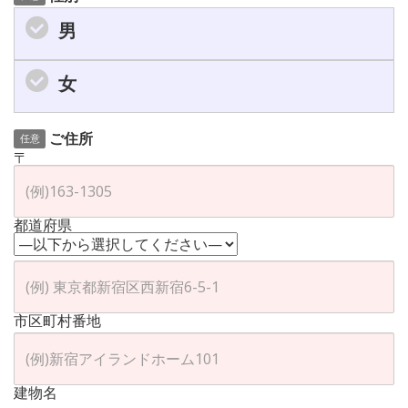
男
女
ご住所
任意
〒
都道府県
市区町村番地
建物名