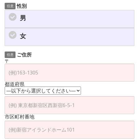
性別
任意
男
女
ご住所
任意
〒
都道府県
市区町村番地