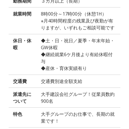
勤務期間
３カ月以上（長期）
就業時間
8時00分～17時00分（休憩1H）
※月40時間程度の残業及び夜勤が有
りますが、いずれもご相談可能です
休日・休
◆土・日・祝日／夏季・年末年始・
暇
GW休暇
◆継続就業6ケ月後より有給休暇付
与
◆産休・育休実績有り
交通費
交通費別途全額支給
派遣先に
大手建設会社グループ！従業員数約
ついて
900名
特色
大手グループのお仕事で、長期の就
業です！