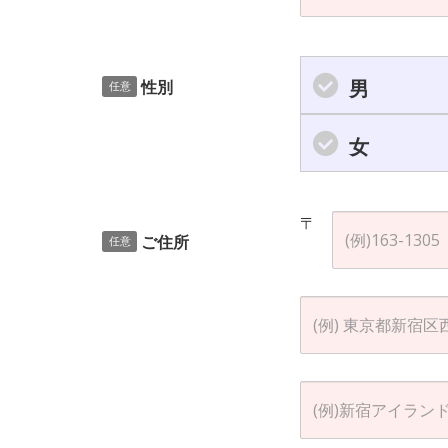
男
性別
任意
女
〒
ご住所
任意