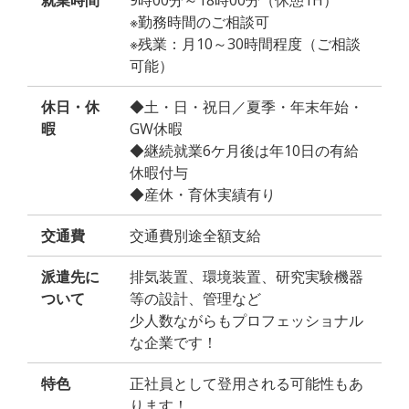
就業時間
9時00分～18時00分（休憩1H）
※勤務時間のご相談可
※残業：月10～30時間程度（ご相談
可能）
休日・休
◆土・日・祝日／夏季・年末年始・
暇
GW休暇
◆継続就業6ケ月後は年10日の有給
休暇付与
◆産休・育休実績有り
交通費
交通費別途全額支給
派遣先に
排気装置、環境装置、研究実験機器
ついて
等の設計、管理など
少人数ながらもプロフェッショナル
な企業です！
特色
正社員として登用される可能性もあ
ります！