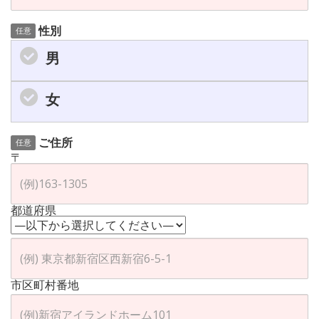
性別
任意
男
女
ご住所
任意
〒
都道府県
市区町村番地