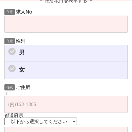
**任意項目を表示する**
求人No
任意
性別
任意
男
女
ご住所
任意
〒
都道府県