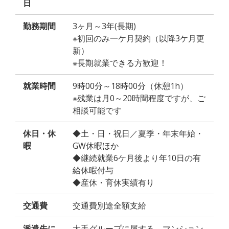
日
勤務期間
3ヶ月～3年(長期)
※初回のみ一ケ月契約（以降3ケ月更
新）
※長期就業できる方歓迎！
就業時間
9時00分～18時00分（休憩1h）
※残業は月0～20時間程度ですが、ご
相談可能です
休日・休
◆土・日・祝日／夏季・年末年始・
暇
GW休暇ほか
◆継続就業6ケ月後より年10日の有
給休暇付与
◆産休・育休実績有り
交通費
交通費別途全額支給
派遣先に
大手グループに属する、マンション