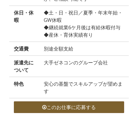
休日・休
◆土・日・祝日／夏季・年末年始・
暇
GW休暇
◆継続就業6ケ月後は有給休暇付与
◆産休・育休実績有り
交通費
別途全額支給
派遣先に
大手ゼネコンのグループ会社
ついて
特色
安心の基盤でスキルアップが望めま
す
このお仕事に応募する