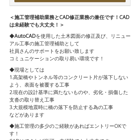
＜施工管理補助業務とCAD修正業務の兼任です！CAD
は未経験でも大丈夫！＞
◆
AutoCAD
を使用した土木図面の修正及び、リニュー
アル工事の施工管理補助として
社員さんのサポートをお願い致します
コミュニケーションの取り易い環境です！
◆現場としては
1.高架橋やトンネル等のコンクリート片が落下しない
よう、表面を被覆する工事
2.現在の設計基準に満たないものや、劣化・損傷した
支沓の取り替え工事
3.大規模地震時に橋の落下を防止する為の工事
などがあります
◆施工管理の多少のご経験があればエントリーOKで
す！