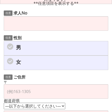
**任意項目を表示する**
求人No
任意
性別
任意
男
女
ご住所
任意
〒
都道府県