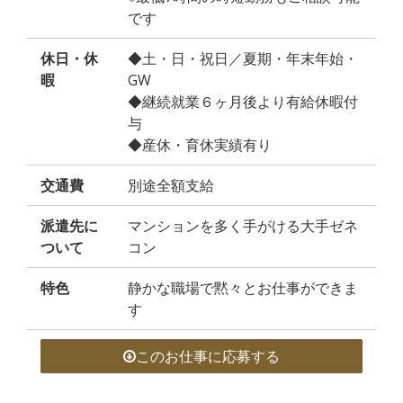
です
休日・休
◆土・日・祝日／夏期・年末年始・
暇
GW
◆継続就業６ヶ月後より有給休暇付
与
◆産休・育休実績有り
交通費
別途全額支給
派遣先に
マンションを多く手がける大手ゼネ
ついて
コン
特色
静かな職場で黙々とお仕事ができま
す
このお仕事に応募する