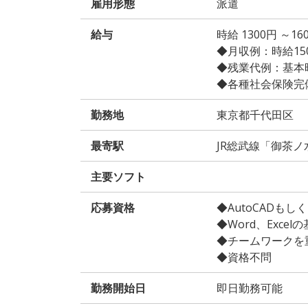
雇用形態
派遣
給与
時給 1300円 ～
◆月収例：時給1500
◆残業代例：基本時給
◆各種社会保険完
勤務地
東京都千代田区
最寄駅
JR総武線「御茶ノ
主要ソフト
応募資格
◆AutoCADもし
◆Word、Exce
◆チームワークを
◆資格不問
勤務開始日
即日勤務可能