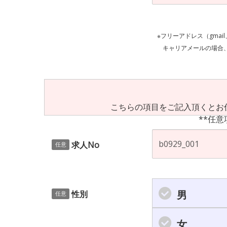
※フリーアドレス（gmai
キャリアメールの場合、ご自身の設定等
こちらの項目をご記入頂くとお
**任意
求人No
任意
男
性別
任意
女