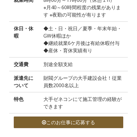
就業時間
8時00分～17時00分（休憩１h）
※月40～60時間程度の残業がありま
す ※夜勤の可能性が有ります
休日・休
◆土・日・祝日／夏季・年末年始・
暇
GW休暇ほか
◆継続就業6ケ月後は有給休暇付与
◆産休・育休実績有り
交通費
別途全額支給
派遣先に
財閥グループの大手建設会社！従業
ついて
員数2000名以上
特色
大手ゼネコンにて施工管理の経験が
できます
このお仕事に応募する