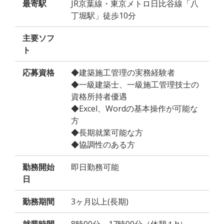
最寄駅
JR京葉線・東京メトロ日比谷線「八
丁堀駅」徒歩10分
主要ソフ
ト
応募資格
◆建築施工管理の実務経験者
◆一級建築士、一級施工管理技士の
資格所持者優遇
◆Excel、Wordの基本操作が可能な
方
◆長期就業可能な方
◆協調性のある方
勤務開始
即日勤務可能
日
勤務期間
3ヶ月以上(長期)