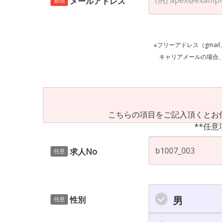
メールアドレス
必須
※フリーアドレス（gmai
キャリアメールの場合、ご自身の設定等
こちらの項目をご記入頂くとお
**任意
求人No
任意
男
性別
任意