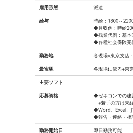
雇用形態
派遣
給与
時給：1800～2
◆月収例：時給2000
◆残業代例：基本時給
◆各種社会保険完
勤務地
各現場※東京支店
最寄駅
各現場に依る※東
主要ソフト
応募資格
◆ゼネコンでの建
※若手の方は未経
◆Word、Excel
◆報告・連絡・相
勤務開始日
即日勤務可能