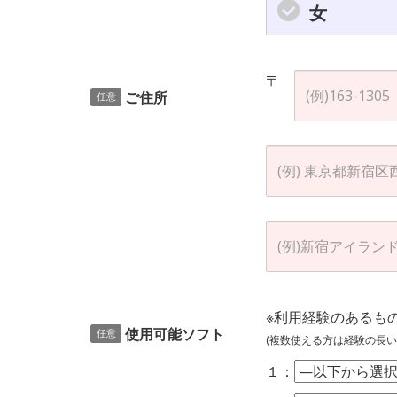
女
〒
ご住所
任意
※利用経験のあるも
使用可能ソフト
任意
(複数使える方は経験の長い
１：