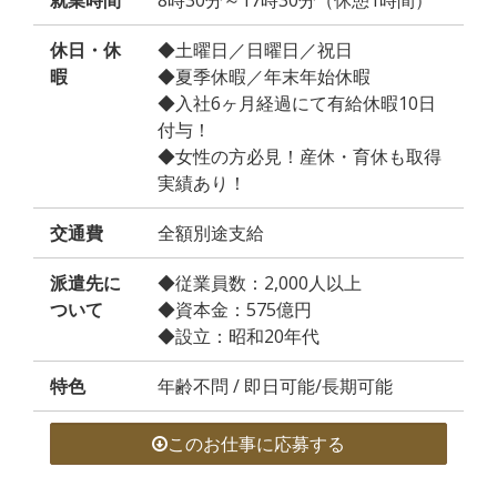
就業時間
8時30分～17時30分（休憩1時間）
休日・休
◆土曜日／日曜日／祝日
暇
◆夏季休暇／年末年始休暇
◆入社6ヶ月経過にて有給休暇10日
付与！
◆女性の方必見！産休・育休も取得
実績あり！
交通費
全額別途支給
派遣先に
◆従業員数：2,000人以上
ついて
◆資本金：575億円
◆設立：昭和20年代
特色
年齢不問 / 即日可能/長期可能
このお仕事に応募する