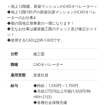
＜地上12階建。新築マンションのCADオペレーター＞
◆地上12階185戸の新築分譲マンションのCADオペレ
ーターのお仕事♪
◆都の団地立替事業の一環になります！
◆主なお仕事は建築施工図のチェック及び修正がメイ
ン！
◆使用するCADは[JW-CAD]です。
分野
施工図
職種
CADオペレーター
雇用形態
派遣社員
給与
◆時給：1,550円～1,750円
◆月給27万円以上可能(1,650円/時
×8H×21日)
◆各種社会保険完備