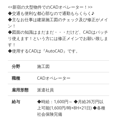
<<新宿の大型物件でのCADオペレーター！>>
◆交通も便利な都心部なので通勤もらくらく♪
◆主なお仕事は建築施工図のチェック及び修正がメイ
ン！
◆図面の知識はまだまだ・・・だけど、CADはバッチ
リ使えます！という方には修正メインでお願い致しま
す！
◆使用するCADは『AutoCAD』です。
分野
施工図
職種
CADオペレーター
雇用形態
派遣社員
給与
◆時給：1,600円～ ◆月給26万円以
上可能(1,600円/時×8H×21日) ◆各種
社会保険完備