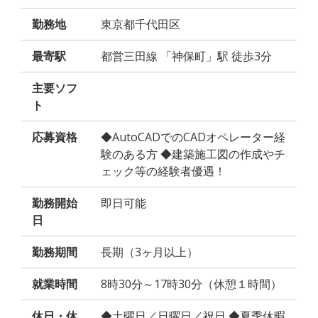
勤務地
東京都千代田区
最寄駅
都営三田線 「神保町」駅 徒歩3分
主要ソフ
ト
応募資格
◆AutoCADでのCADオペレーター経
験のある方 ◆建築施工図の作成やチ
ェック等の経験者優遇！
勤務開始
即日可能
日
勤務期間
長期（3ヶ月以上）
就業時間
8時30分～17時30分（休憩１時間）
休日・休
◆土曜日／日曜日／祝日 ◆夏季休暇