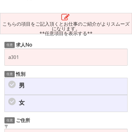
こちらの項目をご記入頂くとお仕事のご紹介がよりスムーズ
になります。
**任意項目を表示する**
求人No
任意
性別
任意
男
女
ご住所
任意
〒