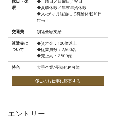
休日・休
◆土曜日／日曜日／祝日
暇
◆夏季休暇／年末年始休暇
◆入社6ヶ月経過にて有給休暇10日
付与！
交通費
別途全額支給
派遣先に
◆資本金：100億以上
ついて
◆従業員数：2,500名
◆売上高：2,500億
特色
大手企業/長期勤務可能
このお仕事に応募する
エントリー