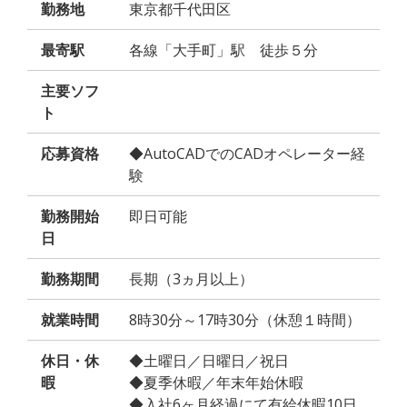
勤務地
東京都千代田区
最寄駅
各線「大手町」駅 徒歩５分
主要ソフ
ト
応募資格
◆AutoCADでのCADオペレーター経
験
勤務開始
即日可能
日
勤務期間
長期（3ヵ月以上）
就業時間
8時30分～17時30分（休憩１時間）
休日・休
◆土曜日／日曜日／祝日
暇
◆夏季休暇／年末年始休暇
◆入社6ヶ月経過にて有給休暇10日